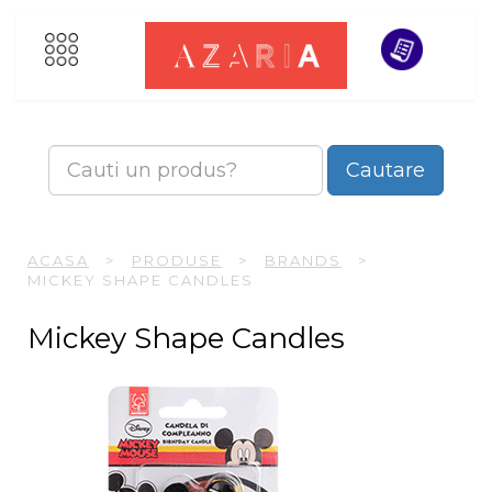
Cautare
ACASA
>
PRODUSE
>
BRANDS
>
MICKEY SHAPE CANDLES
Mickey Shape Candles