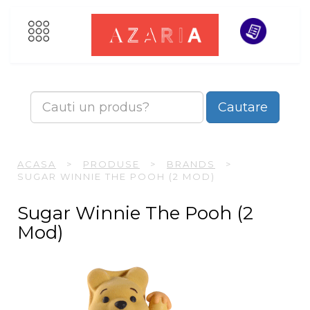
Cautare
ACASA
>
PRODUSE
>
BRANDS
>
SUGAR WINNIE THE POOH (2 MOD)
Sugar Winnie The Pooh (2
Mod)